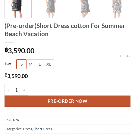
(Pre-order)Short Dress cotton For Summer
Beach Vacation
฿
3,590.00
CLEAR
Alternative:
Size
S
M
L
XL
฿
3,590.00
(Pre-order)Short Dress cotton For Summer Beach Vacation quantity
PRE-ORDER NOW
SKU:
N/A
Categories:
Dress
,
Short Dress