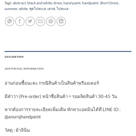
Tags:
abstract
,
black and white
,
dress
,
hand paint
,
handpaint
,
Short Dress
,
summer
,
white
,
ชุดไปทะเล
,
เดรส
,
ไปทะเล
DESCRIPTION
ADDITIONAL INFORMATION
อ่านก่อนซื้อนะคะ กรณีสินค้าเป็นสินค้าพรีออเดอร์
มีคำว่า (Pre-order) หน้าชื่อสินค้า = รอผลิตสินค้า 30-45 วัน
หากต้องการรายละเอียดเพิ่มเติม ทักหาแอดมินได้ที่ LINE ID :
@anurojhandpaint
วัสดุ : ผ้าลินิน