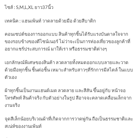
ไซส์ : S,M,L,XL ยาว37นิ้ว
เทคนิค : แฮนเพ้นท์ วาดลายด้วยมือ ด้วยสีบาติก
คอนเซปต์ของการออกแบบ สินค้าทุกชิ้นได้รับแรงบันดาลใจจาก
ของรอบข้างของดีไซน์เนอร์ ไม่ว่าจะเป็นการท่องเที่ยวของลูกค้าที่
อยากแชร์ประสบการณ์ มาให้เรา หรือธรรมชาติต่างๆ
เอกลักษณ์พิเศษของสินค้า ลวดลายทั้งหมดออกแบบลายและวาด
ด้วยมือทุกชิ้น ชิ้นต่อชิ้น เหมาะสำหรับสาวๆที่รักการมีสไตล์ ในแบบ
ตัวเอง
ผ้าทุกชิ้นเป็นงานแฮนด์​เมด ลวดลาย และสีสัน ขึ้นอยู่กับ หน้าจอ
โทรศัพท์​ สินค้าจริง กับตัวอย่างในรูป สีอาจจะคลาดเคลื่อนเล็กจาก
งานจริง
จุดสีเล็กน้อยบริเวณผ้าที่เกิดจากการวาดพู่กัน ถือเป็นธรรมชาติและ
สเน่ห์ของงานเพ้นท์