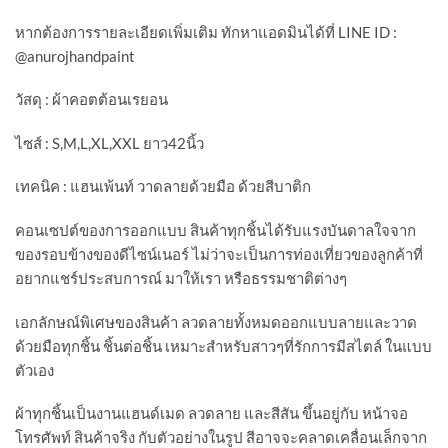
หากต้องการรายละเอียดเพิ่มเติม ทักหาแอดมินได้ที่ LINE ID :
@anurojhandpaint
วัสดุ : ผ้าคอตต้อนเรยอน
ไซส์ : S,M,L,XL,XXL ยาว42นิ้ว
เทคนิค : แฮนเพ้นท์ วาดลายด้วยมือ ด้วยสีบาติก
คอนเซปต์ของการออกแบบ สินค้าทุกชิ้นได้รับแรงบันดาลใจจาก
ของรอบข้างของดีไซน์เนอร์ ไม่ว่าจะเป็นการท่องเที่ยวของลูกค้าที่
อยากแชร์ประสบการณ์ มาให้เรา หรือธรรมชาติต่างๆ
เอกลักษณ์พิเศษของสินค้า ลวดลายทั้งหมดออกแบบลายและวาด
ด้วยมือทุกชิ้น ชิ้นต่อชิ้น เหมาะสำหรับสาวๆที่รักการมีสไตล์ ในแบบ
ตัวเอง
ผ้าทุกชิ้นเป็นงานแฮนด์​เมด ลวดลาย และสีสัน ขึ้นอยู่กับ หน้าจอ
โทรศัพท์​ สินค้าจริง กับตัวอย่างในรูป สีอาจจะคลาดเคลื่อนเล็กจาก