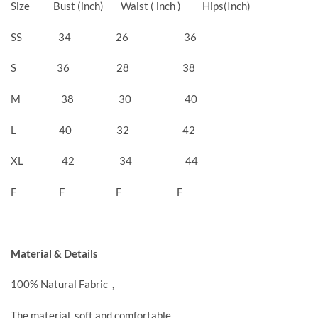
Size Bust (inch) Waist ( inch ) Hips(Inch)
SS 34 26 36
S 36 28 38
M 38 30 40
L 40 32 42
XL 42 34 44
F F F F
Material & Details
100% Natural Fabric ,
The material soft and comfortable