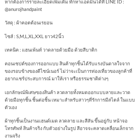
หากต้องการรายละเอียดเพิ่มเติม ทักหาแอดมินได้ที่ LINE ID :
@anurojhandpaint
วัสดุ : ผ้าคอตต้อนเรยอน
ไซส์ : S,M,L,XL,XXL ยาว42นิ้ว
เทคนิค : แฮนเพ้นท์ วาดลายด้วยมือ ด้วยสีบาติก
คอนเซปต์ของการออกแบบ สินค้าทุกชิ้นได้รับแรงบันดาลใจจาก
ของรอบข้างของดีไซน์เนอร์ ไม่ว่าจะเป็นการท่องเที่ยวของลูกค้าที่
อยากแชร์ประสบการณ์ มาให้เรา หรือธรรมชาติต่างๆ
เอกลักษณ์พิเศษของสินค้า ลวดลายทั้งหมดออกแบบลายและวาด
ด้วยมือทุกชิ้น ชิ้นต่อชิ้น เหมาะสำหรับสาวๆที่รักการมีสไตล์ ในแบบ
ตัวเอง
ผ้าทุกชิ้นเป็นงานแฮนด์​เมด ลวดลาย และสีสัน ขึ้นอยู่กับ หน้าจอ
โทรศัพท์​ สินค้าจริง กับตัวอย่างในรูป สีอาจจะคลาดเคลื่อนเล็กจาก
งานจริง