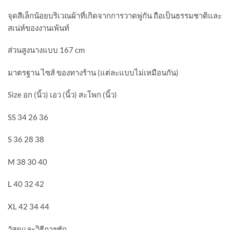
จุดสีเล็กน้อยบริเวณผ้าที่เกิดจากการวาดพู่กัน ถือเป็นธรรมชาติและ
สเน่ห์ของงานเพ้นท์
ส่วนสูงนางแบบ 167 cm
มาตรฐาน ไซส์ ของทางร้าน (แต่ละแบบไม่เหมือนกัน)
Size อก (นิ้ว) เอว (นิ้ว) สะโพก (นิ้ว)
SS 34 26 36
S 36 28 38
M 38 30 40
L 40 32 42
XL 42 34 44
วัสดุและวิธีการซัก