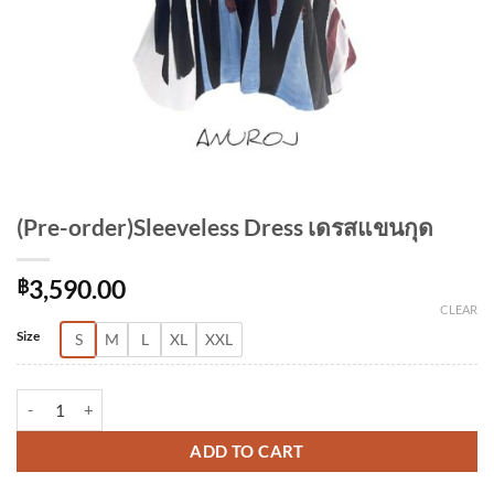
(Pre-order)Sleeveless Dress เดรสแขนกุด
฿
3,590.00
CLEAR
Alternative:
Size
S
M
L
XL
XXL
(Pre-order)Sleeveless Dress เดรสแขนกุด quantity
ADD TO CART