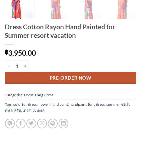
Dress Cotton Rayon Hand Painted for
Summer resort vacation
฿
3,950.00
Dress Cotton Rayon Hand Painted for Summer resort vacation quanti
Alternative:
PRE-ORDER NOW
Categories:
Dress
,
Long Dress
Tags:
colorful
,
dress
,
flower
,
hand paint
,
handpaint
,
long dress
,
summer
,
ชุดไป
ทะเล
,
สีสัน
,
เดรส
,
ไปทะเล