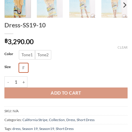
Dress-SS19-10
฿
3,290.00
CLEAR
Alternative:
Color
Tone1
Tone2
Size
F
Dress-SS19-10 quantity
ADD TO CART
SKU:
N/A
Categories:
California Stripe
,
Collection
,
Dress
,
Short Dress
Tags:
dress
,
Season 19
,
Season19
,
Short Dress