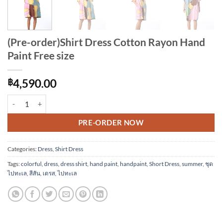
(Pre-order)Shirt Dress Cotton Rayon Hand
Paint Free size
฿
4,590.00
(Pre-order)Shirt Dress Cotton Rayon Hand Paint Free size quantity
Alternative:
PRE-ORDER NOW
Categories:
Dress
,
Shirt Dress
Tags:
colorful
,
dress
,
dress shirt
,
hand paint
,
handpaint
,
Short Dress
,
summer
,
ชุด
ไปทะเล
,
สีสัน
,
เดรส
,
ไปทะเล