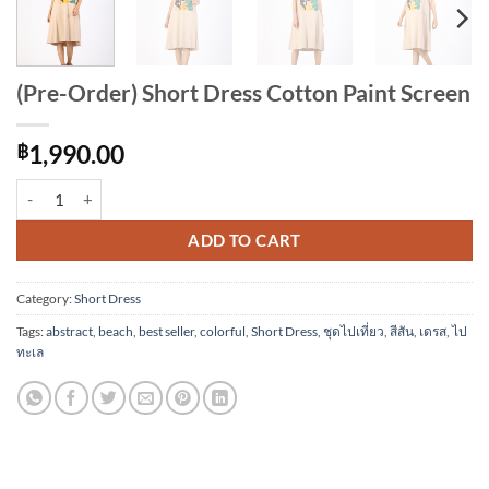
(Pre-Order) Short Dress Cotton Paint Screen
฿
1,990.00
(Pre-Order) Short Dress Cotton Paint Screen quantity
Alternative:
ADD TO CART
Category:
Short Dress
Tags:
abstract
,
beach
,
best seller
,
colorful
,
Short Dress
,
ชุดไปเที่ยว
,
สีสัน
,
เดรส
,
ไป
ทะเล