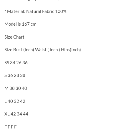
* Material: Natural Fabric 100%
Model is 167 cm
Size Chart
Size Bust (inch) Waist ( inch ) Hips(Inch)
SS 34 26 36
S 36 28 38
M 38 30 40
L 40 32 42
XL 42 34 44
F F F F