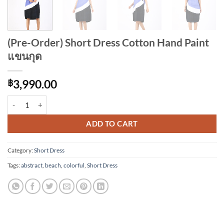
(Pre-Order) Short Dress Cotton Hand Paint
แขนกุด
฿
3,990.00
(Pre-Order) Short Dress Cotton Hand Paint แขนกุด quantity
Alternative:
ADD TO CART
Category:
Short Dress
Tags:
abstract
,
beach
,
colorful
,
Short Dress