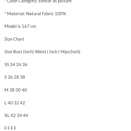
* Color Category: similar as picture
* Material: Natural Fabric 100%
Model is 167 cm
Size Chart
Size Bust (inch) Waist ( inch ) Hips(Inch)
SS 34 26 36
S 36 28 38
M 38 30 40
L 40 32 42
XL 42 34 44
F F F F