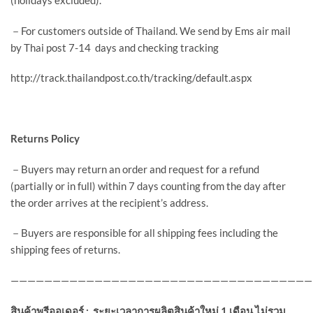
(holidays excluded).
－For customers outside of Thailand. We send by Ems air mail
by Thai post 7-14 days and checking tracking
http://track.thailandpost.co.th/tracking/default.aspx
Returns Policy
－Buyers may return an order and request for a refund
(partially or in full) within 7 days counting from the day after
the order arrives at the recipient’s address.
－Buyers are responsible for all shipping fees including the
shipping fees of returns.
————————————————————————————————————
สินค้าพรีออเดอร์
:
ระยะเวลาการผลิตสินค้าใหม่
1
เดือน ไม่รวม