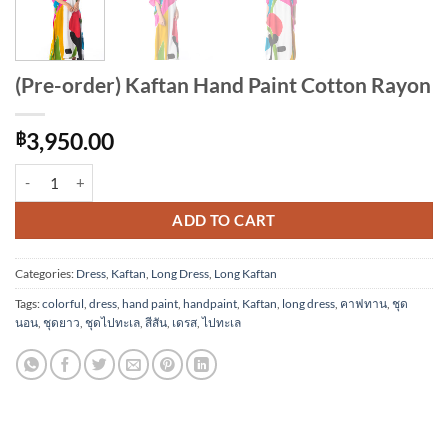
(Pre-order) Kaftan Hand Paint Cotton Rayon
฿
3,950.00
(Pre-order) Kaftan Hand Paint Cotton Rayon quantity
Alternative:
ADD TO CART
Categories:
Dress
,
Kaftan
,
Long Dress
,
Long Kaftan
Tags:
colorful
,
dress
,
hand paint
,
handpaint
,
Kaftan
,
long dress
,
คาฟทาน
,
ชุด
นอน
,
ชุดยาว
,
ชุดไปทะเล
,
สีสัน
,
เดรส
,
ไปทะเล