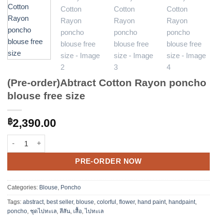
(Pre-order)Abtract Cotton Rayon poncho
blouse free size
฿
2,390.00
(Pre-order)Abtract Cotton Rayon poncho blouse free size quant
Alternative:
PRE-ORDER NOW
Categories:
Blouse
,
Poncho
Tags:
abstract
,
best seller
,
blouse
,
colorful
,
flower
,
hand paint
,
handpaint
,
poncho
,
ชุดไปทะเล
,
สีสัน
,
เสื้อ
,
ไปทะเล