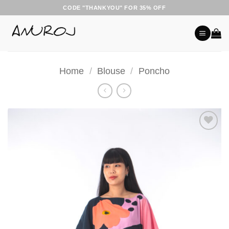
Skip
CODE "THANKYOU" FOR 35% OFF
to
content
Home
/
Blouse
/
Poncho
Add to
Wishlist