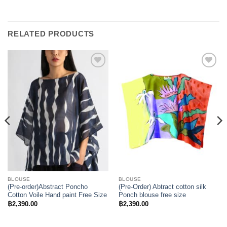
RELATED PRODUCTS
Add to
Add to
Wishlist
Wishlist
BLOUSE
BLOUSE
(Pre-order)Abstract Poncho
(Pre-Order) Abtract cotton silk
Cotton Voile Hand paint Free Size
Ponch blouse free size
฿
2,390.00
฿
2,390.00