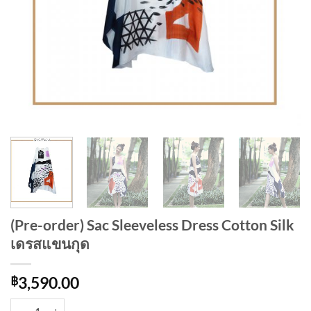
(Pre-order) Sac Sleeveless Dress Cotton Silk
เดรสแขนกุด
฿
3,590.00
(Pre-order) Sac Sleeveless Dress Cotton Silk เดรสแขนกุด quantity
Alternative: