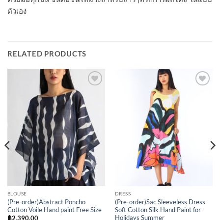
ตัวเอง
RELATED PRODUCTS
Add to
Add to
Wishlist
Wishlist
BLOUSE
DRESS
(Pre-order)Abstract Poncho
(Pre-order)Sac Sleeveless Dress
Cotton Voile Hand paint Free Size
Soft Cotton Silk Hand Paint for
Holidays Summer
฿
2,390.00