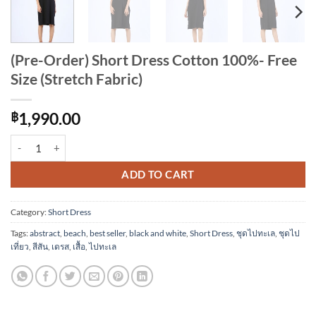
(Pre-Order) Short Dress Cotton 100%- Free
Size (Stretch Fabric)
฿
1,990.00
(Pre-Order) Short Dress Cotton 100%- Free Size (Stretch Fabric) quan
Alternative:
ADD TO CART
Category:
Short Dress
Tags:
abstract
,
beach
,
best seller
,
black and white
,
Short Dress
,
ชุดไปทะเล
,
ชุดไป
เที่ยว
,
สีสัน
,
เดรส
,
เสื้อ
,
ไปทะเล