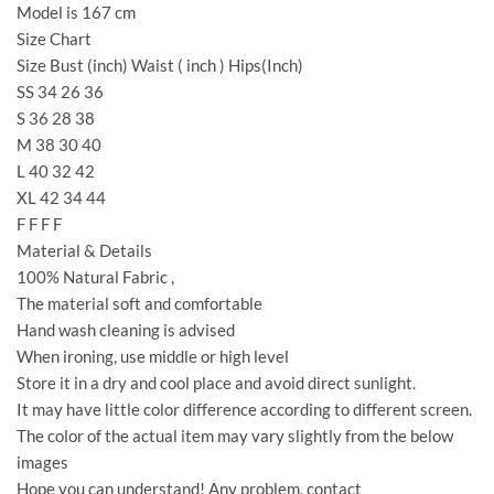
Model is 167 cm
Size Chart
Size Bust (inch) Waist ( inch ) Hips(Inch)
SS 34 26 36
S 36 28 38
M 38 30 40
L 40 32 42
XL 42 34 44
F F F F
Material & Details
100% Natural Fabric ,
The material soft and comfortable
Hand wash cleaning is advised
When ironing, use middle or high level
Store it in a dry and cool place and avoid direct sunlight.
It may have little color difference according to different screen.
The color of the actual item may vary slightly from the below
images
Hope you can understand! Any problem, contact