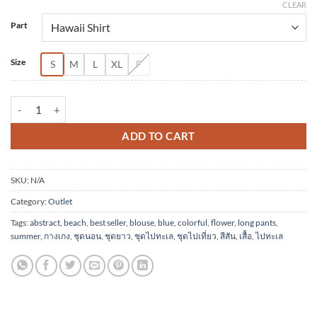
CLEAR
Alternative:
Part
Size
S
M
L
XL
F
(Pre-order) Set Hawaii Shirt and Long Pant Rayon Digital Print Scre
ADD TO CART
SKU:
N/A
Category:
Outlet
Tags:
abstract
,
beach
,
best seller
,
blouse
,
blue
,
colorful
,
flower
,
long pants
,
summer
,
กางเกง
,
ชุดนอน
,
ชุดยาว
,
ชุดไปทะเล
,
ชุดไปเที่ยว
,
สีสัน
,
เสื้อ
,
ไปทะเล