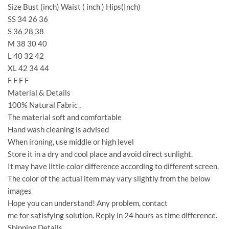
Size Bust (inch) Waist ( inch ) Hips(Inch)
SS 34 26 36
S 36 28 38
M 38 30 40
L 40 32 42
XL 42 34 44
F F F F
Material & Details
100% Natural Fabric ,
The material soft and comfortable
Hand wash cleaning is advised
When ironing, use middle or high level
Store it in a dry and cool place and avoid direct sunlight.
It may have little color difference according to different screen.
The color of the actual item may vary slightly from the below
images
Hope you can understand! Any problem, contact
me for satisfying solution. Reply in 24 hours as time difference.
Shipping Details